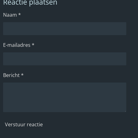
Reactie plaatsen
n
e
n
Naam *
E-mailadres *
Bericht *
Verstuur reactie