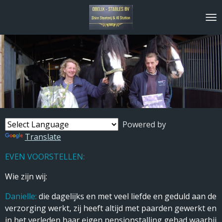
Ga
direct
naar
de
hoofdinhoud
Powered by
Translate
EVEN VOORSTELLEN:
Wie zijn wij:
Danielle:
die dagelijks en met veel liefde en geduld aan de
verzorging werkt, zij heeft altijd met paarden gewerkt en
in het verleden haar eigen pensionstalling gehad waarbij