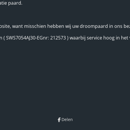
atie paard.
bsite, want misschien hebben wij uw droompaard in ons bez
ion ( SWS7054AJ30-EGnr: 212573 ) waarbij service hoog in het 
Delen